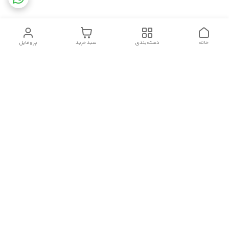
خانه
دسته‌بندی
سبد خرید
پروفایل
دسترسی سریع
تماس با ما
قوانین و مقررات
سیاست حریم خصوصی
درباره ما
شکایات
سلام.چگونه می توانم کمکتان کنم؟