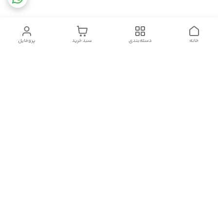
خانه
دسته‌بندی
سبد خرید
پروفایل
دسترسی سریع
تماس با ما
قوانین و مقررات
سیاست حریم خصوصی
درباره ما
شکایات
سلام.چگونه می توانم کمکتان کنم؟