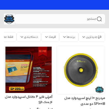
جستجو
جدیدترین
برندها
قیمت
دسته‌بندی
فقط محصو
آمپلی فایر 4 کانال اسپیدوارد مدل
میدرنج 10 اینچ اسپیدوارد مدل
SP-600.4
SP1001B دو عددی