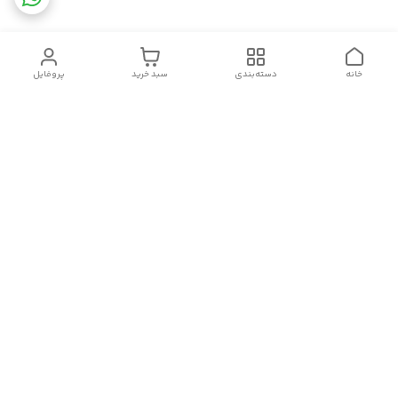
خانه
دسته‌بندی
سبد خرید
پروفایل
دسترسی سریع
تماس با ما
قوانین و مقررات
سیاست حریم خصوصی
درباره ما
شکایات
سلام.چگونه می توانم کمکتان کنم؟