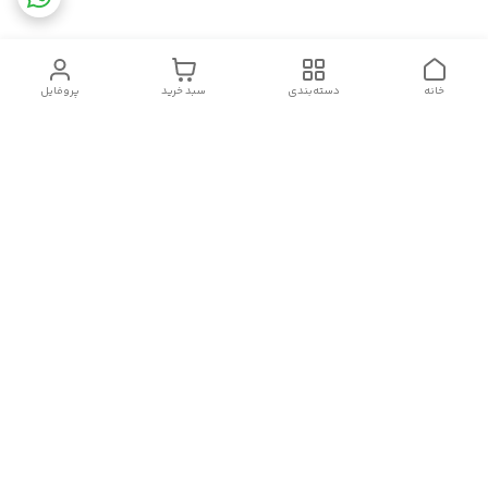
خانه
دسته‌بندی
سبد خرید
پروفایل
دسترسی سریع
تماس با ما
قوانین و مقررات
سیاست حریم خصوصی
درباره ما
شکایات
سلام.چگونه می توانم کمکتان کنم؟