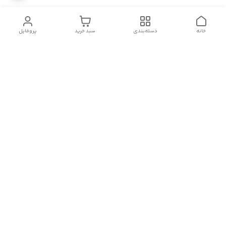
خانه
دسته‌بندی
سبد خرید
پروفایل
دسترسی سریع
تماس با ما
قوانین و مقررات
سیاست حریم خصوصی
درباره ما
شکایات
سلام.چگونه می توانم کمکتان کنم؟
شماره تماس
09124111382