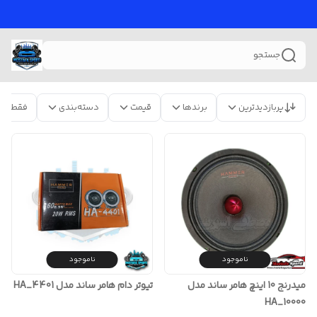
جستجو
پربازدیدترین
برندها
قیمت
دسته‌بندی
فقط مح
ناموجود
ناموجود
تیوتر دام هامر ساند مدل HA_4401
میدرنج 10 اینچ هامر ساند مدل
HA_10000