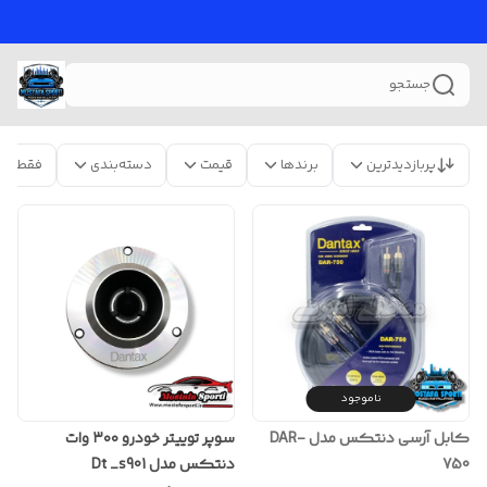
جستجو
پربازدیدترین
برندها
قیمت
دسته‌بندی
فقط مح
ناموجود
سوپر توییتر خودرو ۳۰۰ وات
کابل آرسی دنتکس مدل DAR-
دنتکس مدل Dt _s901
750