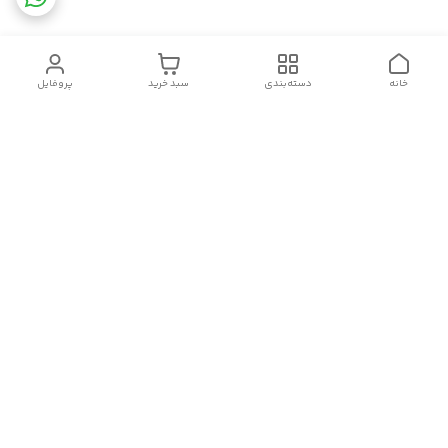
خانه
دسته‌بندی
سبد خرید
پروفایل
دسترسی سریع
تماس با ما
قوانین و مقررات
سیاست حریم خصوصی
درباره ما
شکایات
سلام.چگونه می توانم کمکتان کنم؟