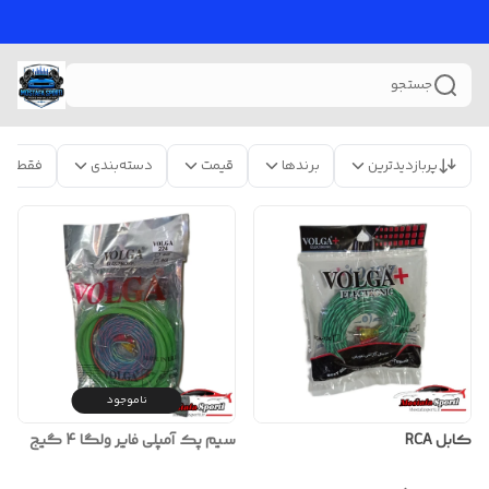
جستجو
پربازدیدترین
برندها
قیمت
دسته‌بندی
فقط مح
ناموجود
کابل RCA
سیم پک آمپلی فایر ولگا 4 گیج