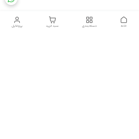
خانه
دسته‌بندی
سبد خرید
پروفایل
دسترسی سریع
تماس با ما
قوانین و مقررات
سیاست حریم خصوصی
درباره ما
شکایات
سلام.چگونه می توانم کمکتان کنم؟