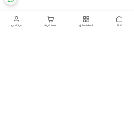
خانه
دسته‌بندی
سبد خرید
پروفایل
دسترسی سریع
تماس با ما
قوانین و مقررات
سیاست حریم خصوصی
درباره ما
شکایات
سلام.چگونه می توانم کمکتان کنم؟