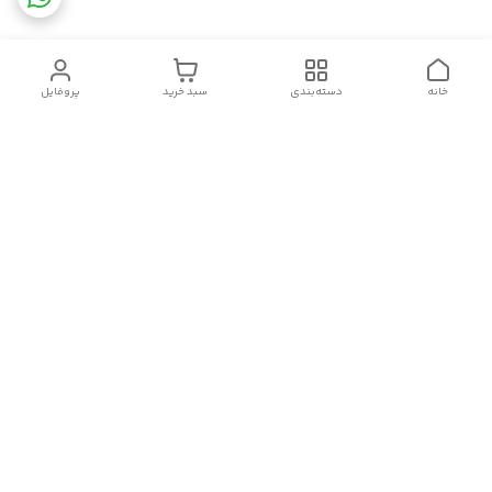
خانه
دسته‌بندی
سبد خرید
پروفایل
دسترسی سریع
تماس با ما
قوانین و مقررات
سیاست حریم خصوصی
درباره ما
شکایات
سلام.چگونه می توانم کمکتان کنم؟