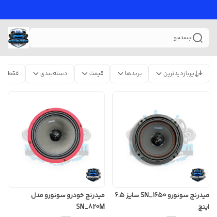
جستجو
پربازدیدترین
برندها
قیمت
دسته‌بندی
فقط مح
میدرنج سونورو SN_1650 سایز 6.5
میدرنج خودرو سونورو مدل
اینچ
SN_820M